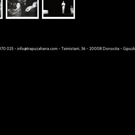
 370 025 - info@trapuzaharra.com - Tximistarri, 36 - 20008 Donostia - Gipuz